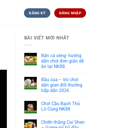
ĐĂNG KÝ
ĐĂNG NHẬP
BÀI VIẾT MỚI NHẤT
Bắn cá xèng- hướng
dẫn chơi đơn giản dễ
ăn tại NK88
Bầu cua – trò chơi
dân gian đổi thưởng
hấp dẫn 2026
Chơi Cầu Bạch Thủ
Lô Cùng NK88
Chiến thắng Cai Shen
– Game nổ hũ đầy