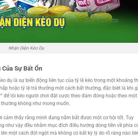
Nhận Diện Kèo Dụ
u Của Sự Bất Ổn
èo dụ là sự biến động liên tục của tỷ lệ kèo trong một khoảng th
hấp hoặc tỷ lệ trả thưởng một cách bất thường, đặc biệt là khi 
ử” để lôi kéo người chơi đặt cược theo đám đông hoặc theo một
ng thường không như mong muốn.
ơi cảm thấy rằng mình đang nắm bắt được một cơ hội tốt. Tuy
ờng như vậy đều nhằm mục đích điều hướng dòng tiền về phía c
ng lên một cách đột ngột mà không có bất kỳ lý do rõ ràng nào liê