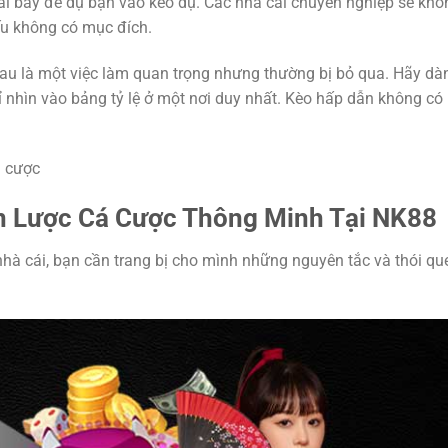
t cái bẫy để dụ bạn vào kèo dụ. Các nhà cái chuyên nghiệp sẽ khô
ếu không có mục đích.
hau là một việc làm quan trọng nhưng thường bị bỏ qua. Hãy dà
chỉ nhìn vào bảng tỷ lệ ở một nơi duy nhất. Kèo hấp dẫn không có
i cược
ến Lược Cá Cược Thông Minh Tại NK88
nhà cái, bạn cần trang bị cho mình những nguyên tắc và thói qu