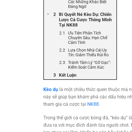
Cái: Những Khác Biệt
Đáng Ngờ
Bí Quyết Né Kèo Dụ: Chiến
Lược Cá Cược Thông Minh
Tại NK88
Ưu Tiên Phân Tích
Chuyên Sâu: Hạn Chế
Cảm Tính
Lựa Chọn Nhà Cái Uy
Tín: Giảm Thiểu Rủi Ro
Tránh Tâm Lý “Gỡ Gạc”:
Kiểm Soát Cảm Xúc
Kết Luận
Kèo dụ
là một chiêu thức quen thuộc mà ng
này sẽ giúp bạn khám phá các dấu hiệu nh
tham gia cá cược tại
NK88
.
Trong thế giới cá cược bóng đá, “kèo dụ” l
đưa ra với mục đích đánh lừa người chơi.