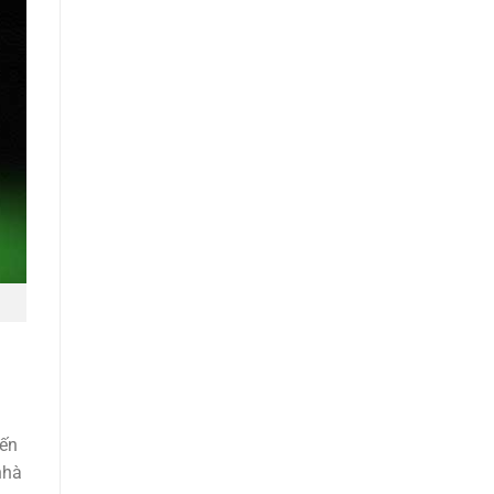
đến
nhà