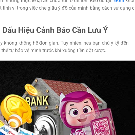
” nhưng thực tế lại ẩn chứa rủi ro rất lớn. Kèo dụ tại
NK88
khô
ất tinh vi trong việc che giấu ý đồ của mình bằng cách sử dụng 
 Dấu Hiệu Cảnh Báo Cần Lưu Ý
ay không không hề đơn giản. Tuy nhiên, nếu bạn chú ý kỹ đến
thể tự bảo vệ mình trước khi xuống tiền đặt cược.