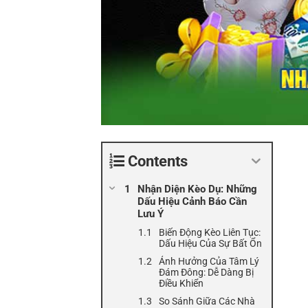
Contents
Nhận Diện Kèo Dụ: Những
Dấu Hiệu Cảnh Báo Cần
Lưu Ý
Biến Động Kèo Liên Tục:
Dấu Hiệu Của Sự Bất Ổn
Ảnh Hưởng Của Tâm Lý
Đám Đông: Dễ Dàng Bị
Điều Khiển
So Sánh Giữa Các Nhà