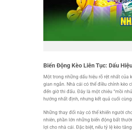
Biến Động Kèo Liên Tục: Dấu Hiệ
Một trong những dấu hiệu rõ rệt nhất của k
gian ngắn. Nhà cái có thể điều chỉnh kèo c
đến giờ thi đấu. Đây là một chiêu “mồi nh
hướng nhất định, nhưng kết quả cuối cù
Những thay đổi này có thể khiến người ch
nhiên, phần lớn những biến động bất thư
lợi cho nhà cái. Đặc biệt, nếu tỷ lệ kèo tă