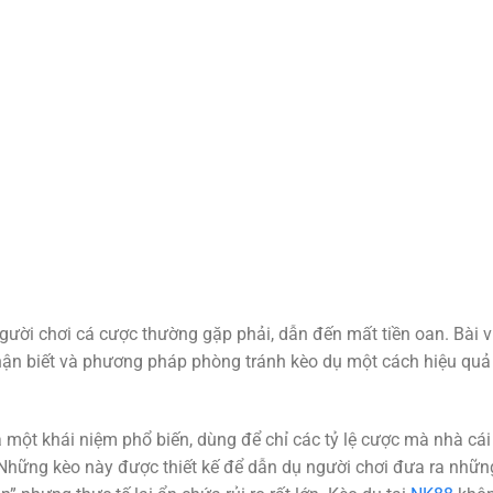
ười chơi cá cược thường gặp phải, dẫn đến mất tiền oan. Bài v
ận biết và phương pháp phòng tránh kèo dụ một cách hiệu quả
à một khái niệm phổ biến, dùng để chỉ các tỷ lệ cược mà nhà cái
 Những kèo này được thiết kế để dẫn dụ người chơi đưa ra nhữn