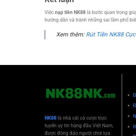
Việc
nạp tiền NK88
là bước quan trọng giú
hướng dẫn và tránh những sai lầm phổ biế
Xem thêm:
Rút Tiền NK88 Cực 
Đ
Đ
N
NK88
là nhà cái cá cược trực
tuyến uy tín hàng đầu Việt Nam,
R
được đông đảo người chơi lựa