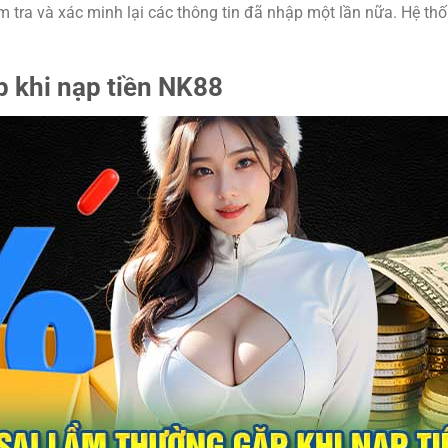
m tra và xác minh lại các thông tin đã nhập một lần nữa. Hệ thố
 khi nạp tiền NK88