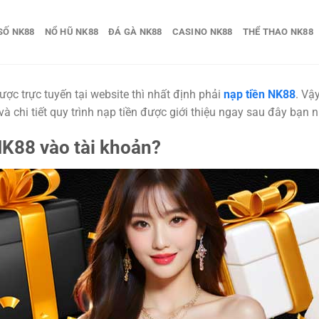
SỐ NK88
NỔ HŨ NK88
ĐÁ GÀ NK88
CASINO NK88
THỂ THAO NK88
ợc trực tuyến tại website thì nhất định phải
nạp tiền NK88
. Vậ
 và chi tiết quy trình nạp tiền được giới thiệu ngay sau đây bạn n
NK88 vào tài khoản?