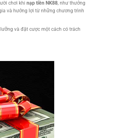
ười chơi khi
nạp tiền NK88
, như thưởng
 gia và hưởng lợi từ những chương trình
 lưỡng và đặt cược một cách có trách