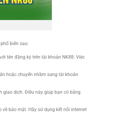
 phổ biến sau:
ới tên đăng ký trên tài khoản NK88. Việc
khoản hoặc chuyển nhầm sang tài khoản
nh giao dịch. Điều này giúp bạn có bằng
 về bảo mật. Hãy sử dụng kết nối internet