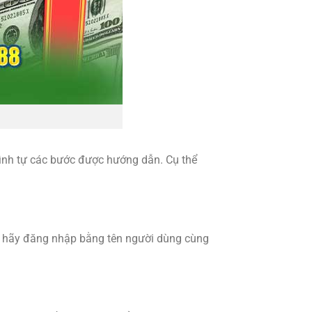
rình tự các bước được hướng dẫn. Cụ thể
ạn hãy đăng nhập bằng tên người dùng cùng