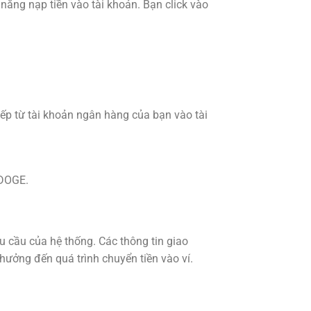
 năng nạp tiền vào tài khoản. Bạn click vào
ếp từ tài khoản ngân hàng của bạn vào tài
 DOGE.
u cầu của hệ thống. Các thông tin giao
hưởng đến quá trình chuyển tiền vào ví.