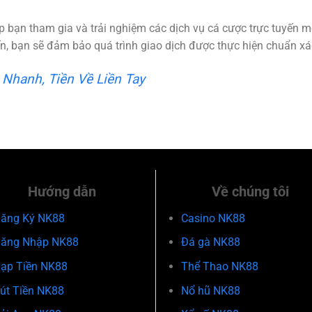
p bạn tham gia và trải nghiệm các dịch vụ cá cược trực tuyến 
n, bạn sẽ đảm bảo quá trình giao dịch được thực hiện chuẩn xá
Nhanh, Tiền Về Liền Tay
Hướng dẫn
Về chúng tôi
ăng Ký NK88
Casino NK88
ăng Nhập NK88
Đá gà NK88
ạp Tiền NK88
Thể Thao NK88
út Tiền NK88
Nổ hũ NK88