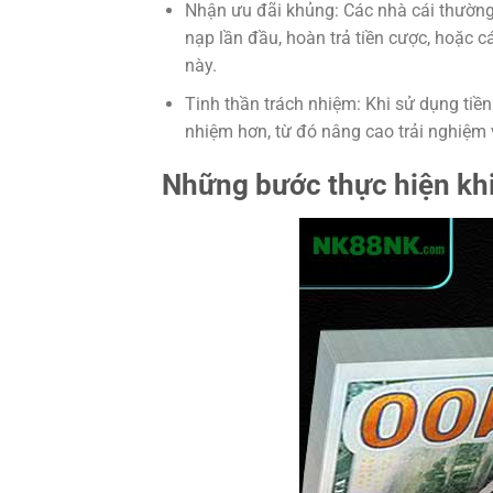
Nhận ưu đãi khủng: Các nhà cái thường
nạp lần đầu, hoàn trả tiền cược, hoặc c
này.
Tinh thần trách nhiệm: Khi sử dụng tiề
nhiệm hơn, từ đó nâng cao trải nghiệm 
Những bước thực hiện khi