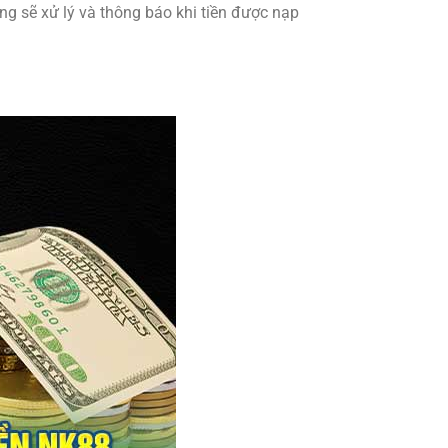
ng sẽ xử lý và thông báo khi tiền được nạp