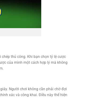
 chép thủ công. Khi bạn chọn tỷ lệ cược
h cược của mình một cách hợp lý mà không
ệm.
 giây. Người chơi không cần phải chờ đợi
chính xác và công khai. Điều này thể hiện