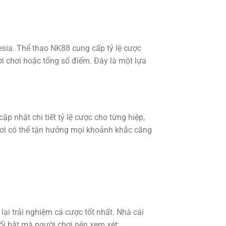
nesia. Thể thao NK88 cung cấp tỷ lệ cược
i chơi hoặc tổng số điểm. Đây là một lựa
 nhật chi tiết tỷ lệ cược cho từng hiệp,
 chơi có thể tận hưởng mọi khoảnh khắc căng
i trải nghiệm cá cược tốt nhất. Nhà cái
nổi bật mà người chơi nên xem xét: