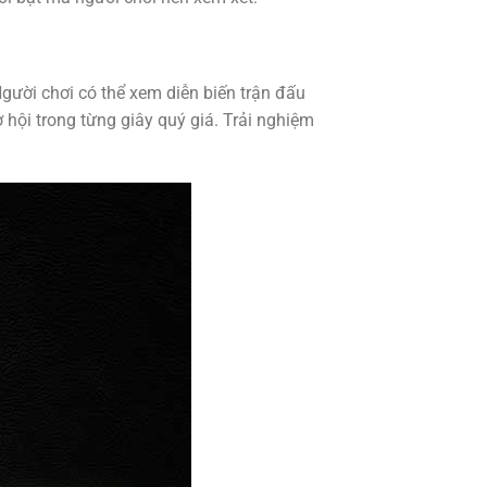
Người chơi có thể xem diễn biến trận đấu
 hội trong từng giây quý giá. Trải nghiệm