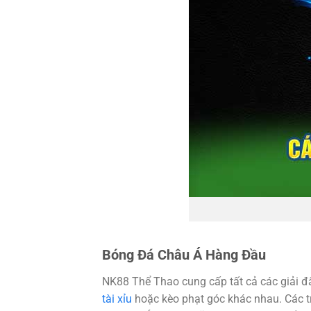
Bóng Đá Châu Á Hàng Đầu
NK88 Thể Thao cung cấp tất cả các giải đ
tài xỉu
hoặc kèo phạt góc khác nhau. Các tr