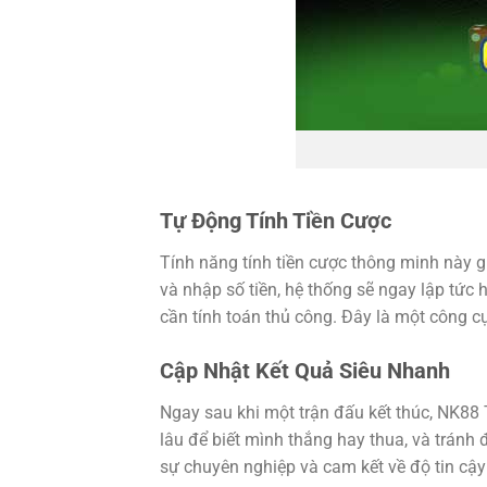
Tự Động Tính Tiền Cược
Tính năng tính tiền cược thông minh này g
và nhập số tiền, hệ thống sẽ ngay lập tức
cần tính toán thủ công. Đây là một công c
Cập Nhật Kết Quả Siêu Nhanh
Ngay sau khi một trận đấu kết thúc, NK88 
lâu để biết mình thắng hay thua, và tránh 
sự chuyên nghiệp và cam kết về độ tin cậy