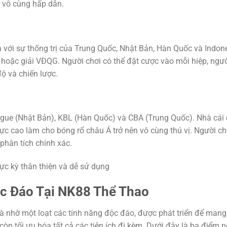
g vô cùng hấp dẫn.
là với sự thống trị của Trung Quốc, Nhật Bản, Hàn Quốc và Indo
hoặc giải VĐQG. Người chơi có thể đặt cược vào mỗi hiệp, ngườ
độ và chiến lược.
ue (Nhật Bản), KBL (Hàn Quốc) và CBA (Trung Quốc). Nhà cái cập
ể lực cao làm cho bóng rổ châu Á trở nên vô cùng thú vị. Người
phân tích chính xác.
c kỳ thân thiện và dễ sử dụng
ộc Đáo Tại NK88 Thể Thao
hờ một loạt các tính năng độc đáo, được phát triển để mang lạ
còn tối ưu hóa tất cả các tiện ích đi kèm. Dưới đây là ba điểm 