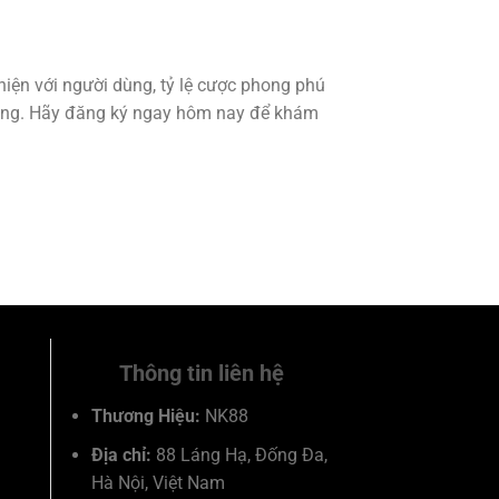
iện với người dùng, tỷ lệ cược phong phú
thắng. Hãy đăng ký ngay hôm nay để khám
Thông tin liên hệ
Thương Hiệu:
NK88
Địa chỉ:
88 Láng Hạ, Đống Đa,
Hà Nội, Việt Nam