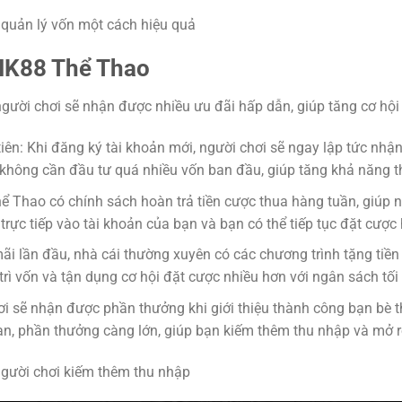
 quản lý vốn một cách hiệu quả
 NK88 Thể Thao
gười chơi sẽ nhận được nhiều ưu đãi hấp dẫn, giúp tăng cơ hội 
iên: Khi đăng ký tài khoản mới, người chơi sẽ ngay lập tức nhậ
 không cần đầu tư quá nhiều vốn ban đầu, giúp tăng khả năng t
 Thao có chính sách hoàn trả tiền cược thua hàng tuần, giúp ng
rực tiếp vào tài khoản của bạn và bạn có thể tiếp tục đặt cược h
ãi lần đầu, nhà cái thường xuyên có các chương trình tặng tiền 
 trì vốn và tận dụng cơ hội đặt cược nhiều hơn với ngân sách tối
hơi sẽ nhận được phần thưởng khi giới thiệu thành công bạn bè
bạn, phần thưởng càng lớn, giúp bạn kiếm thêm thu nhập và mở 
 người chơi kiếm thêm thu nhập