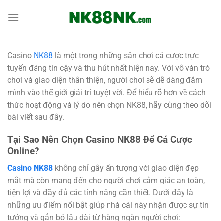
Skip
to
content
Casino
NK88
là một trong những sân chơi cá cược trực
tuyến đáng tin cậy và thu hút nhất hiện nay. Với vô vàn trò
chơi và giao diện thân thiện, người chơi sẽ dễ dàng đắm
mình vào thế giới giải trí tuyệt vời. Để hiểu rõ hơn về cách
thức hoạt động và lý do nên chọn NK88, hãy cùng theo dõi
bài viết sau đây.
Tại Sao Nên Chọn Casino NK88 Để Cá Cược
Online?
Casino NK88
không chỉ gây ấn tượng với giao diện đẹp
mắt mà còn mang đến cho người chơi cảm giác an toàn,
tiện lợi và đầy đủ các tính năng cần thiết. Dưới đây là
những ưu điểm nổi bật giúp nhà cái này nhận được sự tin
tưởng và gắn bó lâu dài từ hàng ngàn người chơi: