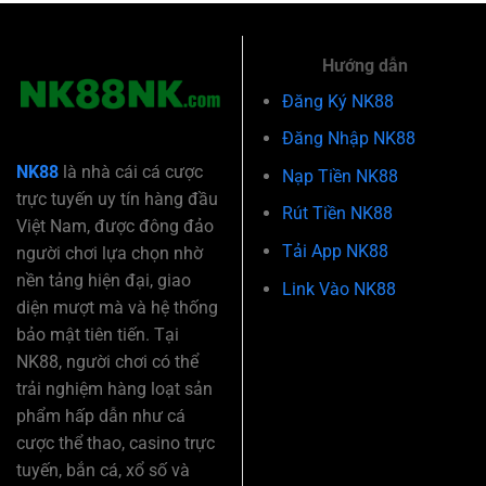
Hướng dẫn
Đăng Ký NK88
Đăng Nhập NK88
NK88
là nhà cái cá cược
Nạp Tiền NK88
trực tuyến uy tín hàng đầu
Rút Tiền NK88
Việt Nam, được đông đảo
Tải App NK88
người chơi lựa chọn nhờ
nền tảng hiện đại, giao
Link Vào NK88
diện mượt mà và hệ thống
bảo mật tiên tiến. Tại
NK88, người chơi có thể
trải nghiệm hàng loạt sản
phẩm hấp dẫn như cá
cược thể thao, casino trực
tuyến, bắn cá, xổ số và