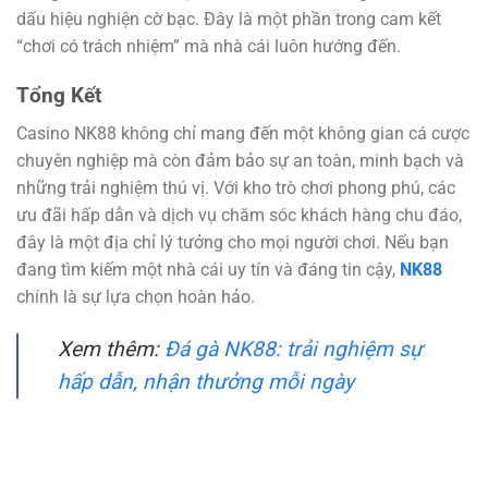
dấu hiệu nghiện cờ bạc. Đây là một phần trong cam kết
“chơi có trách nhiệm” mà nhà cái luôn hướng đến.
Tổng Kết
Casino NK88 không chỉ mang đến một không gian cá cược
chuyên nghiệp mà còn đảm bảo sự an toàn, minh bạch và
những trải nghiệm thú vị. Với kho trò chơi phong phú, các
ưu đãi hấp dẫn và dịch vụ chăm sóc khách hàng chu đáo,
đây là một địa chỉ lý tưởng cho mọi người chơi. Nếu bạn
đang tìm kiếm một nhà cái uy tín và đáng tin cậy,
NK88
chính là sự lựa chọn hoàn hảo.
Xem thêm:
Đá gà NK88: trải nghiệm sự
hấp dẫn, nhận thưởng mỗi ngày