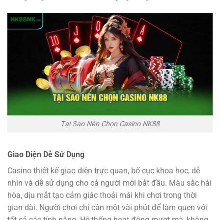
Tại Sao Nên Chọn Casino NK88
Giao Diện Dễ Sử Dụng
Casino thiết kế giao diện trực quan, bố cục khoa học, dễ
nhìn và dễ sử dụng cho cả người mới bắt đầu. Màu sắc hài
hòa, dịu mắt tạo cảm giác thoải mái khi chơi trong thời
gian dài. Người chơi chỉ cần một vài phút để làm quen với
tất cả các tính năng. Hệ thống hoạt động mượt mà, không