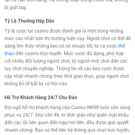
bị giật lag.
Tỷ Lệ Thưởng Hấp Dẫn
Tỷ lệ cược tại casino được đánh giá là một trong những
mức cao nhất trên thị trường hiện nay. Người chơi có thể dễ
dàng tìm thấy những kèo có lợi nhuận tốt, từ cá cược
thể
thao
đến casino trực tuyến. Mức cược đa dạng, phù hợp
với nhiều đối tượng người chơi, từ người mới chơi đến các
tay chơi chuyên nghiệp. Thông tin về các kèo cược được
cập nhật nhanh chóng theo thời gian thực, giúp người chơi
không bỏ lỡ bất kỳ cơ hội nào.
Hỗ Trợ Khách Hàng 24/7 Chu Đáo
Đội ngũ hỗ trợ khách hàng của Casino NK88 luôn sẵn sàng
phục vụ 24/7. Mọi vấn đề, từ đơn giản như quên mật khẩu
đến các lỗi liên quan đến nạp/rút tiền, đều được giải quyết
nhanh chóng. Bạn có thể liên hệ thông qua chat trực tuyến,