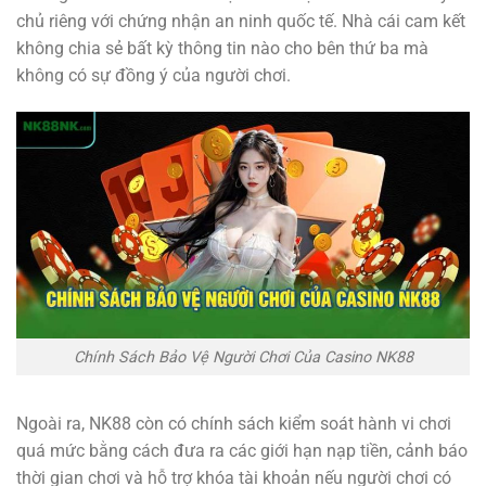
chủ riêng với chứng nhận an ninh quốc tế. Nhà cái cam kết
không chia sẻ bất kỳ thông tin nào cho bên thứ ba mà
không có sự đồng ý của người chơi.
Chính Sách Bảo Vệ Người Chơi Của Casino NK88
Ngoài ra, NK88 còn có chính sách kiểm soát hành vi chơi
quá mức bằng cách đưa ra các giới hạn nạp tiền, cảnh báo
thời gian chơi và hỗ trợ khóa tài khoản nếu người chơi có