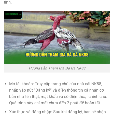
tính.
Hướng Dẫn Tham Gia Đá Gà NK88
Mở tài khoản: Truy cập trang chủ của nhà cái NK88,
nhấp vào nút “Đăng ký” và điền thông tin cá nhân cơ
bản như tên thật, mật khẩu và số điện thoại chính chủ.
Quá trình này chỉ mất chưa đến 2 phút để hoàn tất.
Xác thực và đăng nhập: Sau khi đăng ký, bạn sẽ nhận