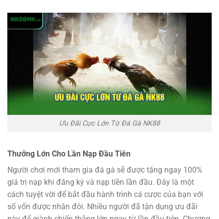
Ưu Đãi Cực Lớn Từ Đá Gà NK88
Thưởng Lớn Cho Lần Nạp Đầu Tiên
Người chơi mới tham gia đá gà sẽ được tặng ngay 100%
giá trị nạp khi đăng ký và nạp tiền lần đầu. Đây là một
cách tuyệt vời để bắt đầu hành trình cá cược của bạn với
số vốn được nhân đôi. Nhiều người đã tận dụng ưu đãi
này để giành chiến thắng lớn ngay từ lần đầu tiên. Chương