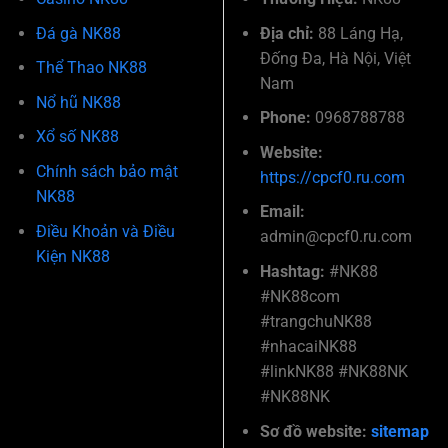
Đá gà NK88
Địa chỉ:
88 Láng Hạ,
Đống Đa, Hà Nội, Việt
Thể Thao NK88
Nam
Nổ hũ NK88
Phone:
0968788788
Xổ số NK88
Website:
Chính sách bảo mật
https://cpcf0.ru.com
NK88
Email:
Điều Khoản và Điều
admin@cpcf0.ru.com
Kiện NK88
Hashtag:
#NK88
#NK88com
#trangchuNK88
#nhacaiNK88
#linkNK88 #NK88NK
#NK88NK
Sơ đồ website:
sitemap