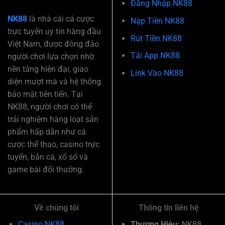
Đăng Nhập NK88
NK88
là nhà cái cá cược
Nạp Tiền NK88
trực tuyến uy tín hàng đầu
Rút Tiền NK88
Việt Nam, được đông đảo
Tải App NK88
người chơi lựa chọn nhờ
nền tảng hiện đại, giao
Link Vào NK88
diện mượt mà và hệ thống
bảo mật tiên tiến. Tại
NK88, người chơi có thể
trải nghiệm hàng loạt sản
phẩm hấp dẫn như cá
cược thể thao, casino trực
tuyến, bắn cá, xổ số và
game bài đổi thưởng.
Về chúng tôi
Thông tin liên hệ
Casino NK88
Thương Hiệu:
NK88