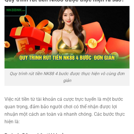
Quy trình rút tiền NK88 4 bước được thực hiện vô cùng đơn
giản
Việc rút tiền từ tài khoản cá cược trực tuyến là một bước
quan trọng, đảm bảo người chơi có thể nhận được lợi
nhuận một cách an toàn và nhanh chóng. Các bước thực
hiện là: