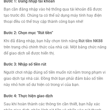
Bước 1: Đăng nhập tài khoản
Bạn cần đăng nhập vào hệ thống qua tài khoản đã được
tạo trước đó. Chúng ta có thể sử dụng máy tính hay điện
thoại đều có thể truy cập thành công bạn nhé!
Bước 2: Chọn mục “Rút tiền”
Khi đã đăng nhập, bạn hãy chọn tính năng
Rút tiền NK88
trên trang chủ chính thức của nhà cái. Một bảng chức năng
để giao dịch sẽ được hiển thị.
Bước 3: Nhập số tiền rút
Người chơi nhập đúng số tiền muốn rút nằm trong phạm vi
giao dịch tại nhà cái. Đồng thời bạn phải đảm bảo số tiền
này nhỏ hơn số dư hiện có trong ví của bạn.
Bước 4: Thực hiện giao dịch
Sau khi hoàn thành các thông tin cần thiết, bạn hãy xác