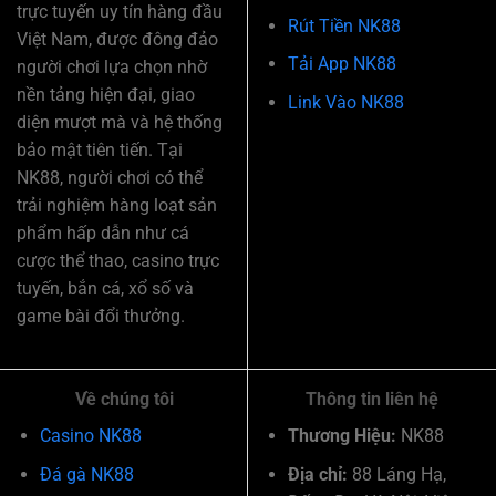
trực tuyến uy tín hàng đầu
Rút Tiền NK88
Việt Nam, được đông đảo
Tải App NK88
người chơi lựa chọn nhờ
nền tảng hiện đại, giao
Link Vào NK88
diện mượt mà và hệ thống
bảo mật tiên tiến. Tại
NK88, người chơi có thể
trải nghiệm hàng loạt sản
phẩm hấp dẫn như cá
cược thể thao, casino trực
tuyến, bắn cá, xổ số và
game bài đổi thưởng.
Về chúng tôi
Thông tin liên hệ
Casino NK88
Thương Hiệu:
NK88
Đá gà NK88
Địa chỉ:
88 Láng Hạ,