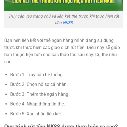
Truy cập vào trang chủ và liên kết thẻ trước khi thực hiện rút
tiền
NK88
Bạn nên liên kết với thẻ ngân hàng mình đang sử dụng
trước khi thực hiện các giao dịch rút tiền. Điều này sẽ giúp
bạn thuận tiện hơn cho các thao tác sau này. Cụ thể như
sau:
Bước 1: Truy cập hệ thống.
Bước 2: Chọn hồ sơ cá nhân.
Bước 3: Thêm thẻ ngân hàng.
Bước 4: Nhập thông tin thẻ.
Bước 5: Xác nhận liên kết.
Quy trình rút tiền NK88 được thực hiện ra sao?