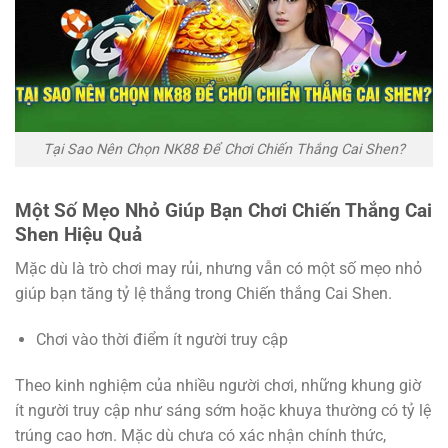
Tại Sao Nên Chọn NK88 Để Chơi Chiến Thắng Cai Shen?
Một Số Mẹo Nhỏ Giúp Bạn Chơi Chiến Thắng Cai
Shen Hiệu Quả
Mặc dù là trò chơi may rủi, nhưng vẫn có một số mẹo nhỏ
giúp bạn tăng tỷ lệ thắng trong Chiến thắng Cai Shen.
Chơi vào thời điểm ít người truy cập
Theo kinh nghiệm của nhiều người chơi, những khung giờ
ít người truy cập như sáng sớm hoặc khuya thường có tỷ lệ
trúng cao hơn. Mặc dù chưa có xác nhận chính thức,