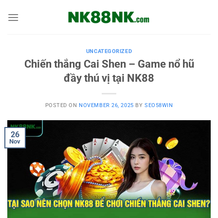
Skip
to
content
UNCATEGORIZED
Chiến thắng Cai Shen – Game nổ hũ
đầy thú vị tại NK88
POSTED ON
NOVEMBER 26, 2025
BY
SEO58WIN
26
Nov