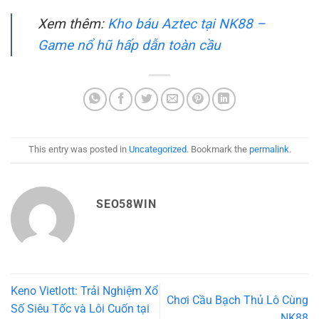
Xem thêm:
Kho báu Aztec tại NK88 –
Game nổ hũ hấp dẫn toàn cầu
This entry was posted in
Uncategorized
. Bookmark the
permalink
.
SEO58WIN
Keno Vietlott: Trải Nghiệm Xổ
Chơi Cầu Bạch Thủ Lô Cùng
Số Siêu Tốc và Lôi Cuốn tại
NK88