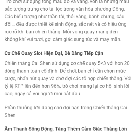
Trò chơi sử dụng tông màu đỏ và vàng, vốn là những màu
sắc tượng trưng cho tài lộc trong văn hóa phương Đông.
Các biểu tượng như thần tài, thỏi vàng, bánh chưng, câu
đối… đều được thiết kế sinh động, sắc nét và có hiệu ứng
rực rỡ khi bạn chiến thắng. Mỗi vòng quay mang đến
không khí vui tươi, gợi cảm giác sung túc và may mắn.
Cơ Chế Quay Slot Hiện Đại, Dễ Dàng Tiếp Cận
Chiến thắng Cai Shen sử dụng cơ chế quay 5×3 với hơn 20
dòng thanh toán cố định. Để chơi, bạn chỉ cần chọn mức
cược, nhấn nút quay và chờ đợi các tổ hợp chiến thắng. Với
tỷ lệ RTP lên đến hơn 96%, trò chơi mang lại cơ hội sinh lời
cao, ngay cả với người mới bắt đầu.
Phần thưởng lớn đang chờ đợi bạn trong Chiến thắng Cai
Shen
Âm Thanh Sống Động, Tăng Thêm Cảm Giác Thắng Lớn