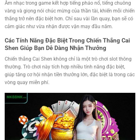
Âm nhạc trong game kết hợp tiếng pháo nổ, tiếng chuông
vàng và giọng nói chúc mừng của thần tài, khiến mỗi chiến
thắng trở nên đặc biệt hơn. Chỉ sau vài lần quay, bạn sẽ có
cảm giác như vừa nhận được vận may đầu năm.
Các Tính Năng Đặc Biệt Trong Chiến Thắng Cai
Shen Giúp Bạn Dễ Dàng Nhận Thưởng
Chiến thắng Cai Shen không chỉ là một trò chơi slot thông
thường. Trò chơi này tích hợp nhiều tính năng đặc biệt,
giúp tăng cơ hội nhận tiền thưởng lớn, đặc biệt là trong các
vòng quay miễn phí.