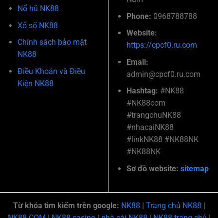
Nổ hũ NK88
Phone:
0968788788
Xổ số NK88
Website:
Chính sách bảo mật
https://cpcf0.ru.com
NK88
Email:
Điều Khoản và Điều
admin@cpcf0.ru.com
Kiện NK88
Hashtag:
#NK88
#NK88com
#trangchuNK88
#nhacaiNK88
#linkNK88 #NK88NK
#NK88NK
Sơ đồ website:
sitemap
Từ khóa tìm kiếm trên google:
NK88
|
Trang chủ NK88
|
NK88 COM
|
NK88 casino
|
nhà cái NK88
|
NK88 trang chủ
|