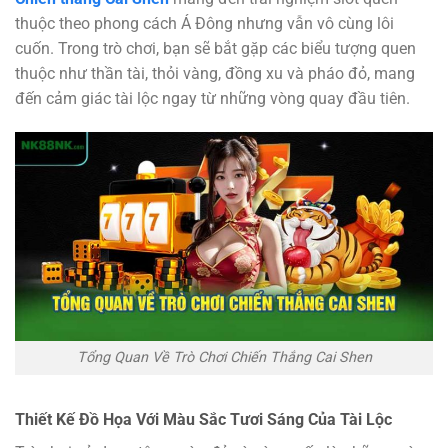
thuộc theo phong cách Á Đông nhưng vẫn vô cùng lôi
cuốn. Trong trò chơi, bạn sẽ bắt gặp các biểu tượng quen
thuộc như thần tài, thỏi vàng, đồng xu và pháo đỏ, mang
đến cảm giác tài lộc ngay từ những vòng quay đầu tiên.
Tổng Quan Về Trò Chơi Chiến Thắng Cai Shen
Thiết Kế Đồ Họa Với Màu Sắc Tươi Sáng Của Tài Lộc