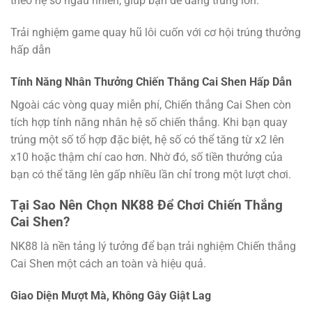
theo hệ số ngẫu nhiên, giúp bạn dễ dàng trúng lớn.
Trải nghiệm game quay hũ lôi cuốn với cơ hội trúng thưởng
hấp dẫn
Tính Năng Nhân Thưởng Chiến Thắng Cai Shen Hấp Dẫn
Ngoài các vòng quay miễn phí, Chiến thắng Cai Shen còn
tích hợp tính năng nhân hệ số chiến thắng. Khi bạn quay
trúng một số tổ hợp đặc biệt, hệ số có thể tăng từ x2 lên
x10 hoặc thậm chí cao hơn. Nhờ đó, số tiền thưởng của
bạn có thể tăng lên gấp nhiều lần chỉ trong một lượt chơi.
Tại Sao Nên Chọn NK88 Để Chơi Chiến Thắng
Cai Shen?
NK88 là nền tảng lý tưởng để bạn trải nghiệm Chiến thắng
Cai Shen một cách an toàn và hiệu quả.
Giao Diện Mượt Mà, Không Gây Giật Lag