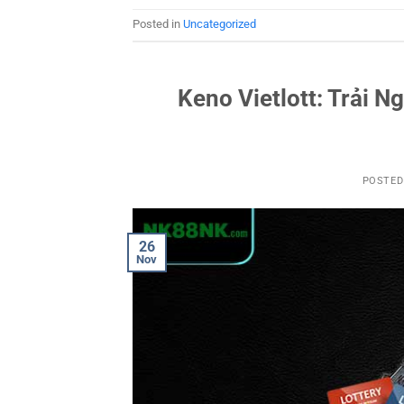
Posted in
Uncategorized
Keno Vietlott: Trải N
POSTE
26
Nov