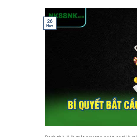
26
Nov