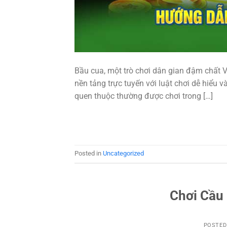
Bầu cua, một trò chơi dân gian đậm chất Vi
nền tảng trực tuyến với luật chơi dễ hiểu 
quen thuộc thường được chơi trong […]
Posted in
Uncategorized
Chơi Cầu
POSTE