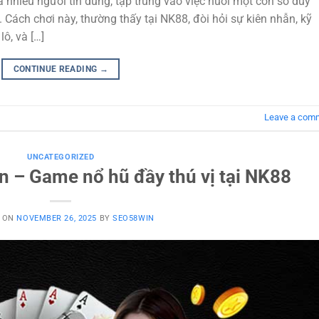
 nhiều người tin dùng, tập trung vào việc nuôi một con số duy
 Cách chơi này, thường thấy tại NK88, đòi hỏi sự kiên nhẫn, kỹ
lô, và […]
CONTINUE READING
→
Leave a com
UNCATEGORIZED
n – Game nổ hũ đầy thú vị tại NK88
D ON
NOVEMBER 26, 2025
BY
SEO58WIN