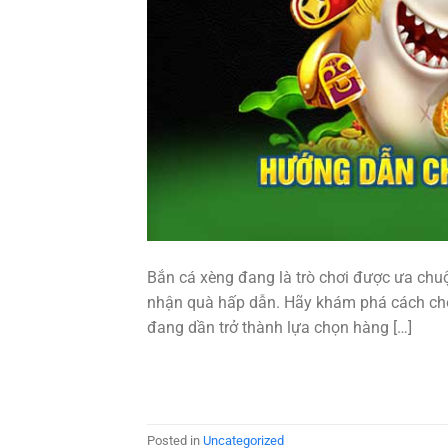
Bắn cá xèng đang là trò chơi được ưa chuộn
nhận quà hấp dẫn. Hãy khám phá cách chơ
đang dần trở thành lựa chọn hàng […]
Posted in
Uncategorized