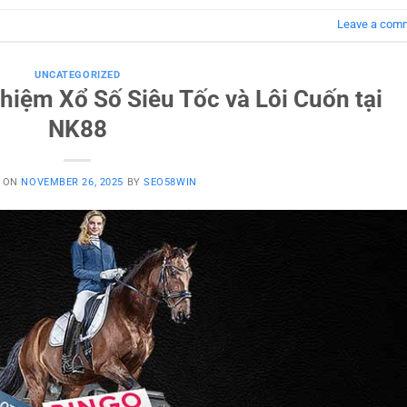
Leave a com
UNCATEGORIZED
ghiệm Xổ Số Siêu Tốc và Lôi Cuốn tại
NK88
D ON
NOVEMBER 26, 2025
BY
SEO58WIN