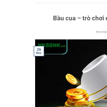
Bầu cua – trò chơi
POSTE
26
Nov