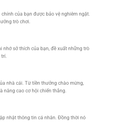
i chính của bạn được bảo vệ nghiêm ngặt.
ưởng trò chơi.
i nhớ sở thích của bạn, đề xuất những trò
trí.
của nhà cái. Từ tiền thưởng chào mừng,
và nâng cao cơ hội chiến thắng.
ập nhật thông tin cá nhân. Đồng thời nó