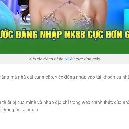
4 bước đăng nhập
NK88
cực đơn giản
 năng mà nhà cái cung cấp, việc đăng nhập vào tài khoản cá nh
n thiết bị của mình và nhập địa chỉ trang web chính thức của nh
 thông tin cá nhân.