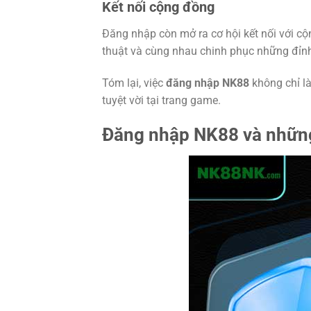
Kết nối cộng đồng
Đăng nhập còn mở ra cơ hội kết nối với cộ
thuật và cùng nhau chinh phục những đỉn
Tóm lại, việc
đăng nhập NK88
không chỉ là
tuyệt vời tại trang game.
Đăng nhập NK88 và những