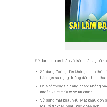
Để đảm bảo an toàn và tránh các sự cố k
Sử dụng đường dẫn không chính thức: T
bảo bạn sử dụng đường dẫn chính thức
Chia sẻ thông tin đăng nhập: Không bao
khoản và các rủi ro về tài chính.
Sử dụng mật khẩu yếu: Mật khẩu đơn gi
loại ký tự khác nhau, khó đoán hơn.