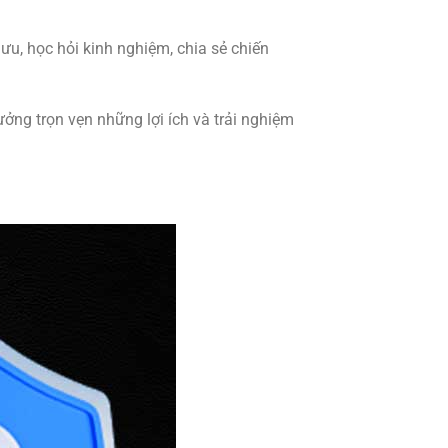
ưu, học hỏi kinh nghiệm, chia sẻ chiến
ởng trọn vẹn những lợi ích và trải nghiệm