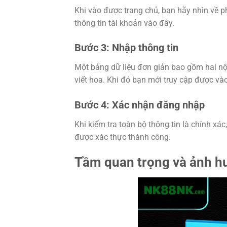
Khi vào được trang chủ, bạn hãy nhìn về p
thông tin tài khoản vào đây.
Bước 3: Nhập thông tin
Một bảng dữ liệu đơn giản bao gồm hai nộ
viết hoa. Khi đó bạn mới truy cập được và
Bước 4: Xác nhận đăng nhập
Khi kiểm tra toàn bộ thông tin là chính x
được xác thực thành công.
Tầm quan trọng và ảnh h