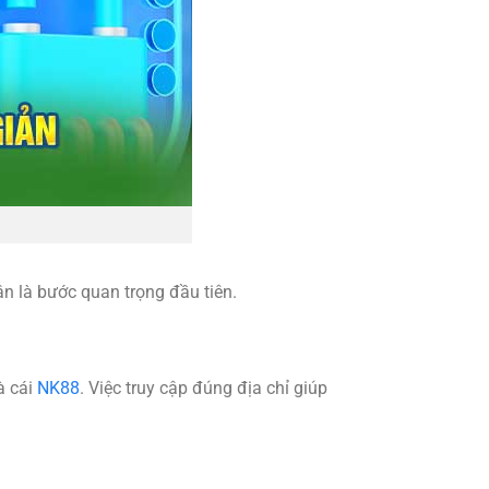
ân là bước quan trọng đầu tiên.
à cái
NK88
. Việc truy cập đúng địa chỉ giúp