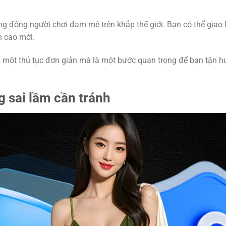
ng đồng người chơi đam mê trên khắp thế giới. Bạn có thể giao l
h cao mới.
 một thủ tục đơn giản mà là một bước quan trọng để bạn tận hư
 sai lầm cần tránh