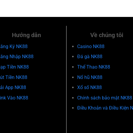
Hướng dẫn
Về chúng tôi
ăng Ký NK88
Casino NK88
ăng Nhập NK88
Đá gà NK88
ạp Tiền NK88
Thể Thao NK88
út Tiền NK88
Nổ hũ NK88
ải App NK88
Xổ số NK88
ink Vào NK88
Chính sách bảo mật NK88
Điều Khoản và Điều Kiện 