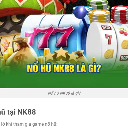
Nổ hũ NK88 là gì?
hũ tại NK88
 lỡ khi tham gia game nổ hũ: