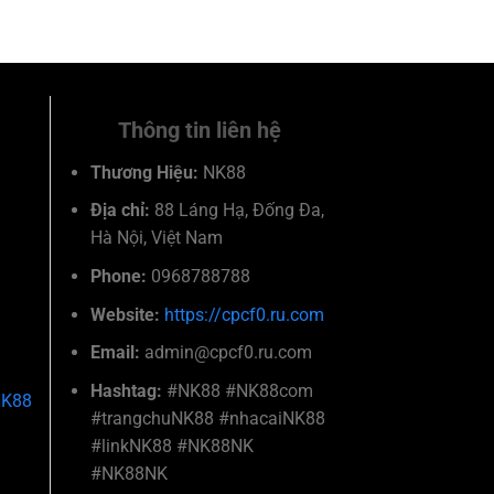
Thông tin liên hệ
Thương Hiệu:
NK88
Địa chỉ:
88 Láng Hạ, Đống Đa,
Hà Nội, Việt Nam
Phone:
0968788788
Website:
https://cpcf0.ru.com
Email:
admin@cpcf0.ru.com
Hashtag:
#NK88 #NK88com
NK88
#trangchuNK88 #nhacaiNK88
#linkNK88 #NK88NK
#NK88NK