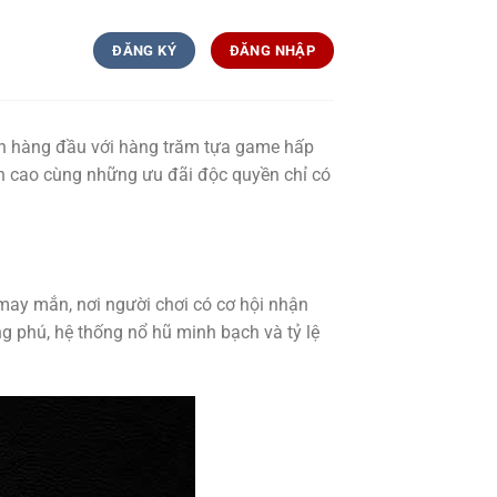
ĐĂNG KÝ
ĐĂNG NHẬP
ọn hàng đầu với hàng trăm tựa game hấp
ỉnh cao cùng những ưu đãi độc quyền chỉ có
may mắn, nơi người chơi có cơ hội nhận
g phú, hệ thống nổ hũ minh bạch và tỷ lệ