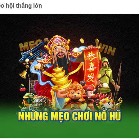
ơ hội thắng lớn