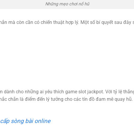
Những mẹo chơi nổ hũ
n mà còn cần có chiến thuật hợp lý. Một số bí quyết sau đây 
 dành cho những ai yêu thích game slot jackpot. Với tỷ lệ thắ
chắc chắn là điểm đến lý tưởng cho các tín đồ đam mê quay hũ
cấp sòng bài online