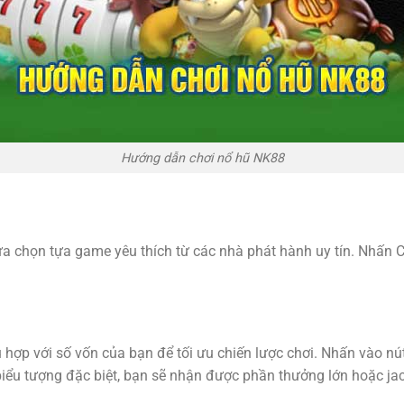
Hướng dẫn chơi nổ hũ NK88
 chọn tựa game yêu thích từ các nhà phát hành uy tín. Nhấn C
hợp với số vốn của bạn để tối ưu chiến lược chơi. Nhấn vào nú
biểu tượng đặc biệt, bạn sẽ nhận được phần thưởng lớn hoặc ja