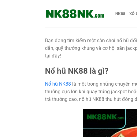
Skip
to
NK88
XỔ 
content
Bạn đang tìm kiếm một sân chơi nổ hũ đổi 
dẫn, quỹ thưởng khủng và cơ hội săn jackp
tại đây!
Nổ hũ NK88 là gì?
Nổ hũ NK88
là một trong những chuyên mục
thưởng cực lớn khi quay trúng jackpot hoặ
trả thưởng cao, nổ hũ NK88 thu hút đông 