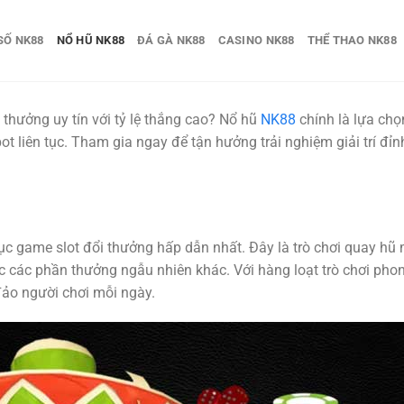
SỐ NK88
NỔ HŨ NK88
ĐÁ GÀ NK88
CASINO NK88
THỂ THAO NK88
thưởng uy tín với tỷ lệ thắng cao? Nổ hũ
NK88
chính là lựa ch
ot liên tục. Tham gia ngay để tận hưởng trải nghiệm giải trí đ
 game slot đổi thưởng hấp dẫn nhất. Đây là trò chơi quay hũ 
c các phần thưởng ngẫu nhiên khác. Với hàng loạt trò chơi phon
đảo người chơi mỗi ngày.