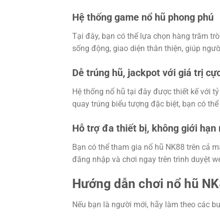
Hệ thống game nổ hũ phong phú
Tại đây, bạn có thể lựa chọn hàng trăm tr
sống động, giao diện thân thiện, giúp ngư
Dễ trúng hũ, jackpot với giá trị cự
Hệ thống nổ hũ tại đây được thiết kế với 
quay trúng biểu tượng đặc biệt, bạn có th
Hỗ trợ đa thiết bị, không giới hạn
Bạn có thể tham gia nổ hũ NK88 trên cả máy
đăng nhập và chơi ngay trên trình duyệt w
Hướng dẫn chơi nổ hũ NK
Nếu bạn là người mới, hãy làm theo các bư