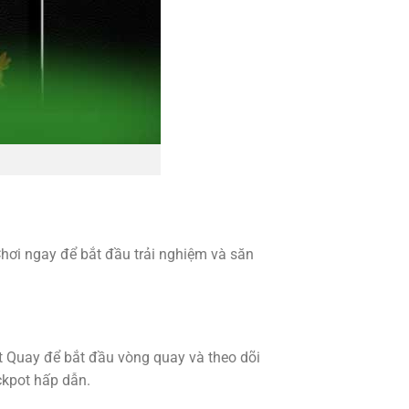
hơi ngay để bắt đầu trải nghiệm và săn
t Quay để bắt đầu vòng quay và theo dõi
ckpot hấp dẫn.