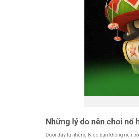
Những lý do nên chơi nổ 
Dưới đây là những lý do bạn không nên bỏ