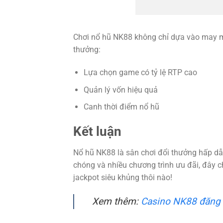
Chơi nổ hũ NK88 không chỉ dựa vào may mắ
thưởng:
Lựa chọn game có tỷ lệ RTP cao
Quản lý vốn hiệu quả
Canh thời điểm nổ hũ
Kết luận
Nổ hũ NK88 là sân chơi đổi thưởng hấp dẫn
chóng và nhiều chương trình ưu đãi, đây 
jackpot siêu khủng thôi nào!
Xem thêm:
Casino NK88 đăng 