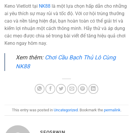
Keno Vietlott tại
NK88
là một lựa chọn hấp dẫn cho những
ai yêu thích sự may rủi và tốc độ. Với cơ hội trúng thưởng
cao và nền tảng hiện đại, bạn hoàn toàn có thể giải trí và
kiếm lợi nhuận một cách thông minh. Hãy thử và áp dụng
các mẹo được chia sẻ trong bài viết để tăng hiệu quả chơi
Keno ngay hôm nay.
Xem thêm:
Chơi Cầu Bạch Thủ Lô Cùng
NK88
This entry was posted in
Uncategorized
. Bookmark the
permalink
.
SEO58WIN