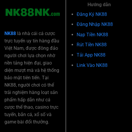
Hướng dẫn
Đăng Ký NK88
Đăng Nhập NK88
NK88
là nhà cái cá cược
Nạp Tiền NK88
trực tuyến uy tín hàng đầu
Rút Tiền NK88
Việt Nam, được đông đảo
Tải App NK88
người chơi lựa chọn nhờ
nền tảng hiện đại, giao
Link Vào NK88
diện mượt mà và hệ thống
bảo mật tiên tiến. Tại
NK88, người chơi có thể
trải nghiệm hàng loạt sản
phẩm hấp dẫn như cá
cược thể thao, casino trực
tuyến, bắn cá, xổ số và
game bài đổi thưởng.