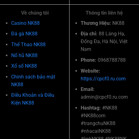
Về chúng tôi
Thông tin liên hệ
Casino NK88
Thương Hiệu:
NK88
Đá gà NK88
Địa chỉ:
88 Láng Hạ,
Đống Đa, Hà Nội, Việt
Thể Thao NK88
Nam
Nổ hũ NK88
Phone:
0968788788
Xổ số NK88
Website:
Chính sách bảo mật
https://cpcf0.ru.com
NK88
Email:
Điều Khoản và Điều
admin@cpcf0.ru.com
Kiện NK88
Hashtag:
#NK88
#NK88com
#trangchuNK88
#nhacaiNK88
#linkNK88 #NK88NK