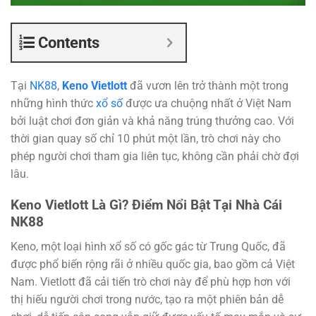
Contents
Tại
NK88
,
Keno Vietlott
đã vươn lên trở thành một trong
những hình thức
xổ số
được ưa chuộng nhất ở Việt Nam
bởi luật chơi đơn giản và khả năng trúng thưởng cao. Với
thời gian quay số chỉ 10 phút một lần, trò chơi này cho
phép người chơi tham gia liên tục, không cần phải chờ đợi
lâu.
Keno Vietlott Là Gì? Điểm Nổi Bật Tại Nhà Cái
NK88
Keno, một loại hình xổ số có gốc gác từ Trung Quốc, đã
được phổ biến rộng rãi ở nhiều quốc gia, bao gồm cả Việt
Nam. Vietlott đã cải tiến trò chơi này để phù hợp hơn với
thị hiếu người chơi trong nước, tạo ra một phiên bản dễ