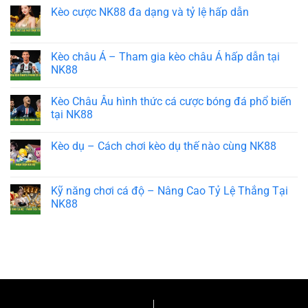
Kèo cược NK88 đa dạng và tỷ lệ hấp dẫn
Kèo châu Á – Tham gia kèo châu Á hấp dẫn tại
NK88
Kèo Châu Âu hình thức cá cược bóng đá phổ biến
tại NK88
Kèo dụ – Cách chơi kèo dụ thế nào cùng NK88
Kỹ năng chơi cá độ – Nâng Cao Tỷ Lệ Thắng Tại
NK88