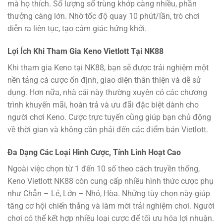
mà họ thích. Số lượng số trùng khớp càng nhiều, phần
thưởng càng lớn. Nhờ tốc độ quay 10 phút/lần, trò chơi
diễn ra liên tục, tạo cảm giác hứng khởi.
Lợi Ích Khi Tham Gia Keno Vietlott Tại NK88
Khi tham gia Keno tại NK88, bạn sẽ được trải nghiệm một
nền tảng cá cược ổn định, giao diện thân thiện và dễ sử
dụng. Hơn nữa, nhà cái này thường xuyên có các chương
trình khuyến mãi, hoàn trả và ưu đãi đặc biệt dành cho
người chơi Keno. Cược trực tuyến cũng giúp bạn chủ động
về thời gian và không cần phải đến các điểm bán Vietlott.
Đa Dạng Các Loại Hình Cược, Tính Linh Hoạt Cao
Ngoài việc chọn từ 1 đến 10 số theo cách truyền thống,
Keno Vietlott NK88 còn cung cấp nhiều hình thức cược phụ
như Chẵn – Lẻ, Lớn – Nhỏ, Hòa. Những tùy chọn này giúp
tăng cơ hội chiến thắng và làm mới trải nghiệm chơi. Người
chơi có thể kết hợp nhiều loại cược để tối ưu hóa lợi nhuận.